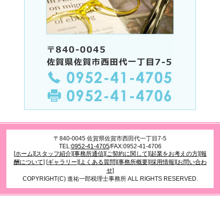
〒840-0045 佐賀県佐賀市西田代一丁目7-5
TEL:
0952-41-4705
/FAX:0952-41-4706
[
ホーム
][
スタッフ紹介
][
事務所通信
][
ご契約に関して
][
起業をお考えの方
][
報
酬について
]
[
ギャラリー
][
よくある質問
][
事務所概要
][
採用情報
][
お問い合わ
せ
]
COPYRIGHT(C) 進祐一郎税理士事務所 ALL RIGHTS RESERVED.