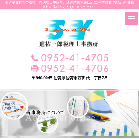
佐賀県佐賀市の進祐一郎税理士事務所。決算業務や会社設立,年末調整,業績計算,各種
資料の作成などもお任せください。
〒840-0045 佐賀県佐賀市西田代一丁目7-5